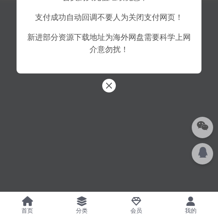
支付成功自动回调不要人为关闭支付网页！
新进部分资源下载地址为海外网盘需要科学上网
介意勿扰！
首页
分类
会员
我的