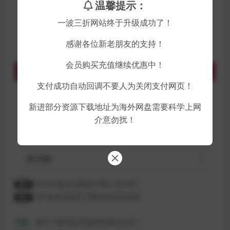
温馨提示：
普通用户:
30金币
一波三折网站终于升级成功了！
VIP会员:
免费
永久会员:
免费
感谢各位新老朋友的支持！
会员购买充值继续优惠中！
购买下载权限
支付成功自动回调不要人为关闭支付网页！
已有
7
人解锁下载
新进部分资源下载地址为海外网盘需要科学上网
包含资源:
(1个)
介意勿扰！
最近更新:
2023-06-11
累计销量:
7
支付完成自动跳转不要人为关闭!
提示
VIP会员免购买下载全站所有资源
提示
————————————————————
问题：
帖子下载地址失效或错误怎么办？