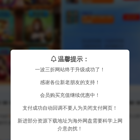
温馨提示：
一波三折网站终于升级成功了！
感谢各位新老朋友的支持！
会员购买充值继续优惠中！
支付成功自动回调不要人为关闭支付网页！
mail:
65ymz.com@qq.com
我们会第一时间进行审核删除。站内资源为网友个人学
新进部分资源下载地址为海外网盘需要科学上网
许可,禁止用于任何商业途径！请在下载24小时内删除！
介意勿扰！