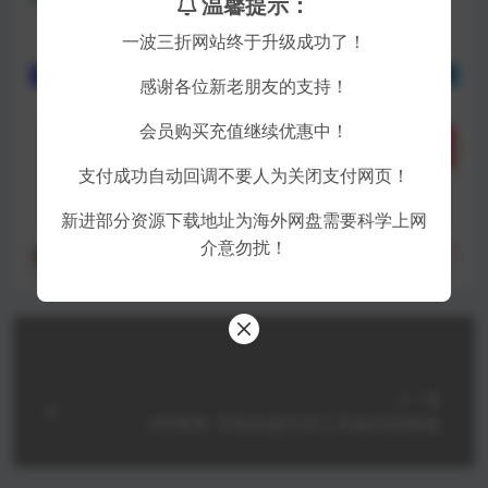
温馨提示：
————————————————————
一波三折网站终于升级成功了！
感谢各位新老朋友的支持！
会员购买充值继续优惠中！
予人玫瑰，手留余香
给TA玫瑰
支付成功自动回调不要人为关闭支付网页！
如本文“对您有用”，欢迎随意打赏，让我们坚持创作！
新进部分资源下载地址为海外网盘需要科学上网
介意勿扰！
65源码
分享
收藏
点赞(
0
)
上一篇
VIP商用 手机快捷方式工具箱页面模板