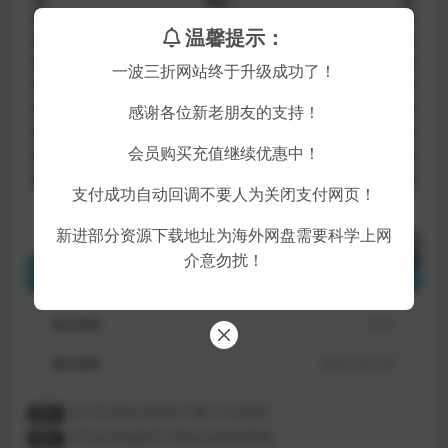
删除！
温馨提示：
如果遇到
付费
才可
观看
的文章，建议升级
终身VIP。
全站所
一波三折网站终于升级成功了！
有资源
“
任意下免费看
”。
本站资源少部分采用
7z压缩，
为防
止有人压缩软件不支持7z格式
，7z
解压，建议下载
7-zip
，
感谢各位新老朋友的支持！
zip、rar
解压，建议下载
WinRAR
。
会员购买充值继续优惠中！
支付成功自动回调不要人为关闭支付网页！
本资源登录后免费下载
下载
新进部分资源下载地址为海外网盘需要科学上网
介意勿扰！
登录后下载
包含资源:
(1个)
最近更新:
2020-09-06
支付完成自动跳转不要人为关闭!
提示
VIP会员免购买下载全站所有资源
提示