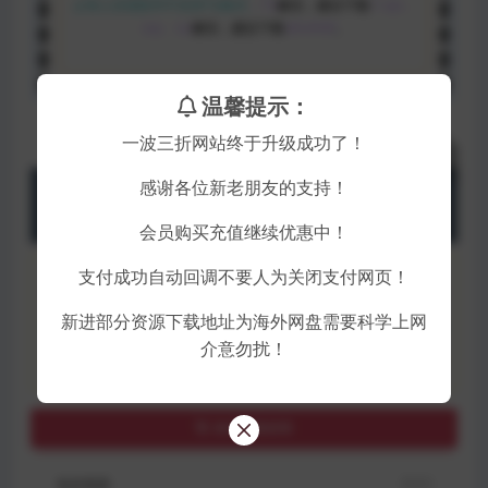
止有人压缩软件不支持7z格式
，7z
解压，建议下载
7-zip
，
zip、rar
解压，建议下载
WinRAR
。
温馨提示：
本资源需权限下载
下载
一波三折网站终于升级成功了！
感谢各位新老朋友的支持！
30
金币
会员购买充值继续优惠中！
VIP折扣
支付成功自动回调不要人为关闭支付网页！
普通用户:
30金币
新进部分资源下载地址为海外网盘需要科学上网
VIP会员:
免费
介意勿扰！
永久会员:
免费
购买下载权限
包含资源:
(1个)