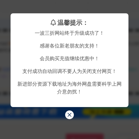
温馨提示：
一波三折网站终于升级成功了！
mail:
65ymz.com@qq.com
我们会第一时间进行审核删除。站内资源为网友个人学
感谢各位新老朋友的支持！
许可,禁止用于任何商业途径！请在下载24小时内删除！
会员购买充值继续优惠中！
源
“
任意下免费看
”。
本站资源少部分采用
7z压缩，
为防止有人压缩软件不支持7z格式
支付成功自动回调不要人为关闭支付网页！
-zip
，zip、rar
解压，建议下载
WinRAR
。
新进部分资源下载地址为海外网盘需要科学上网
介意勿扰！