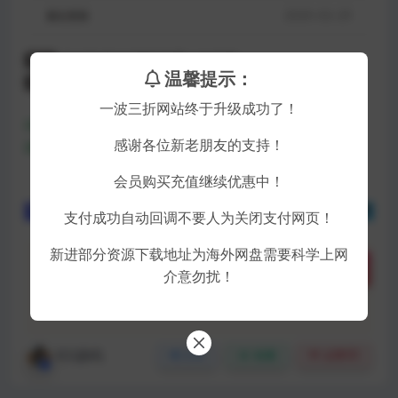
最近更新:
2020-02-25
支付完成自动跳转不要人为关闭!
提示
温馨提示：
VIP会员免购买下载全站所有资源
提示
————————————————————
一波三折网站终于升级成功了！
问题：
帖子下载地址失效或错误怎么办？
感谢各位新老朋友的支持！
回答：
工单填写备注帖子链接
﹥提交工单
————————————————————
会员购买充值继续优惠中！
支付成功自动回调不要人为关闭支付网页！
新进部分资源下载地址为海外网盘需要科学上网
予人玫瑰，手留余香
给TA玫瑰
介意勿扰！
如本文“对您有用”，欢迎随意打赏，让我们坚持创作！
65源码
分享
收藏
点赞(
0
)