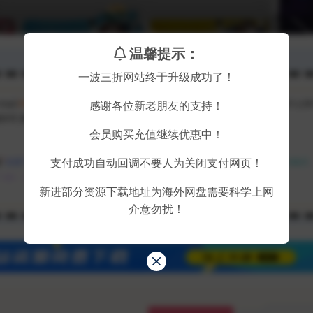
温馨提示：
一波三折网站终于升级成功了！
mail:
65ymz.com@qq.com
我们会第一时间进行审核删除。站内资源为网友个人学
感谢各位新老朋友的支持！
许可,禁止用于任何商业途径！请在下载24小时内删除！
会员购买充值继续优惠中！
源
“
任意下免费看
”。
本站资源少部分采用
7z压缩，
为防止有人压缩软件不支持7z格式
支付成功自动回调不要人为关闭支付网页！
-zip
，zip、rar
解压，建议下载
WinRAR
。
新进部分资源下载地址为海外网盘需要科学上网
介意勿扰！