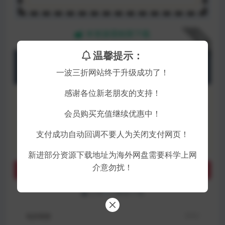
本资源需权限下载
下载
温馨提示：
66
金币
一波三折网站终于升级成功了！
感谢各位新老朋友的支持！
VIP折扣
普通用户:
66金币
会员购买充值继续优惠中！
VIP会员:
66金币
支付成功自动回调不要人为关闭支付网页！
永久会员:
免费
新进部分资源下载地址为海外网盘需要科学上网
介意勿扰！
购买下载权限
已有
1
人解锁下载
包含资源:
(1个)