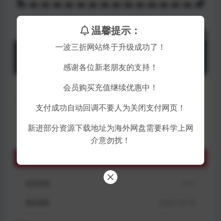
本资源需权限下载
下载
温馨提示：
一波三折网站终于升级成功了！
20
金币
感谢各位新老朋友的支持！
会员购买充值继续优惠中！
VIP折扣
普通用户:
20金币
支付成功自动回调不要人为关闭支付网页！
VIP会员:
免费
新进部分资源下载地址为海外网盘需要科学上网
永久会员:
免费
介意勿扰！
购买下载权限
包含资源:
(1个)
最近更新:
2020-05-19