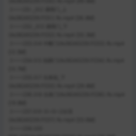
(Av36243239,P230).flv.mp4 [49.8M]
┣━━231._012 调用门_上
(Av36243239,P231).flv.mp4 [56.8M]
┣━━232._013 调用门_下
(Av36243239,P232).flv.mp4 [35.3M]
┣━━233.014 中断门(Av36243239,P233).flv.mp4
[12.5M]
┣━━234.015 陷阱门(Av36243239,P234).flv.mp4
[10.7M]
┣━━235.017 任务段_下
(Av36243239,P235).flv.mp4 [29.4M]
┣━━236.018 任务门(Av36243239,P236).flv.mp4
[19.8M]
┣━━237.019 10-10-12分页
(Av36243239,P237).flv.mp4 [53.6M]
┣━━238.020