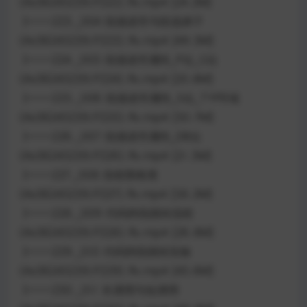
(Av36243239,P222).flv.mp4 [24.2M]
┣━━223._004 段描述符与段选择子
(Av36243239,P223).flv.mp4 [49.3M]
┣━━224._005 段描述符属性_P位_G位
(Av36243239,P224).flv.mp4 [20.8M]
┣━━225._006 段描述符属性_S位_TYPE域
(Av36243239,P225).flv.mp4 [30.7M]
┣━━226._007 段描述符属性_DB位
(Av36243239,P226).flv.mp4 [21.3M]
┣━━227._008 段权限检查
(Av36243239,P227).flv.mp4 [38.2M]
┣━━228._009 代码跨段跳转流程
(Av36243239,P228).flv.mp4 [26.8M]
┣━━229._010 代码跨段跳转实验
(Av36243239,P229).flv.mp4 [45.6M]
┣━━230._011 长调用与短调用