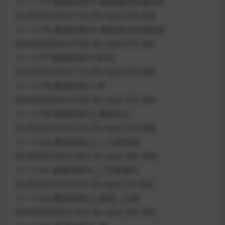
┣━━175.数据结构08-栈的顺序存储结构
(Av36243239,P175).flv.mp4 [39.1M]
┣━━176.数据结构09-栈的链式存储结构
(Av36243239,P176).flv.mp4 [79.1M]
┣━━177.数据结构10-队列
(Av36243239,P177).flv.mp4 [76.2M]
┣━━178.数据结构11-串
(Av36243239,P178).flv.mp4 [53.5M]
┣━━179.数据结构12_树的简介
(Av36243239,P179).flv.mp4 [73.6M]
┣━━180.数据结构13_二叉树基础
(Av36243239,P180).flv.mp4 [86.8M]
┣━━181.数据结构14_二叉树遍历
(Av36243239,P181).flv.mp4 [74.5M]
┣━━182.数据结构15_线索二叉树
(Av36243239,P182).flv.mp4 [80.9M]