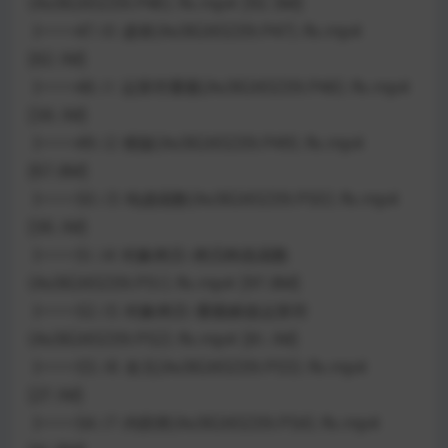
(Av36243239,P46).flv.mp4 [92.5M]
┣━━47.10 虚表(Av36243239,P47).flv.mp4
[82.1M]
┣━━48.11 运算符重载(Av36243239,P48).flv.mp4
[38.1M]
┣━━49.12 模版(Av36243239,P49).flv.mp4
[67.8M]
┣━━50.13 纯虚函数(Av36243239,P50).flv.mp4
[56.1M]
┣━━51.14 对象拷贝-拷贝构造函数
(Av36243239,P51).flv.mp4 [97.8M]
┣━━52.15 对象拷贝-重载赋值运算符
(Av36243239,P52).flv.mp4 [81.1M]
┣━━53.16 友元(Av36243239,P53).flv.mp4
[27.1M]
┣━━54.17 内部类(Av36243239,P54).flv.mp4