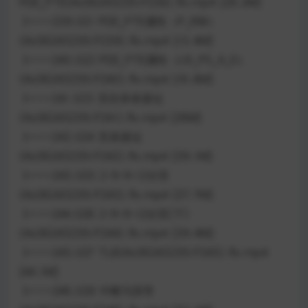
PDE_PTE(Av36243239,P238).flv.mp4 [28.2M]
┣━━239.021 PDE_PTE属性（P_RW）
(Av36243239,P239).flv.mp4 [15.4M]
┣━━240.022 PDE_PTE属性（US_PS_A_D）
(Av36243239,P240).flv.mp4 [16.8M]
┣━━241.023 页目录表基址
(Av36243239,P241).flv.mp4 [26M]
┣━━242.024 页表基址
(Av36243239,P242).flv.mp4 [39.1M]
┣━━243.025 2-9-9-12分页
(Av36243239,P243).flv.mp4 [37.7M]
┣━━244.026 2-9-9-12分页(下)
(Av36243239,P244).flv.mp4 [39.4M]
┣━━245.027 TLB(Av36243239,P245).flv.mp4
[44.1M]
┣━━246.028 中断与异常