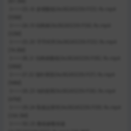
[67.5M]
┣━━23.18 多维数组(Av36243239,P23).flv.mp4
[55M]
┣━━24.19 结构体(Av36243239,P24).flv.mp4
[52M]
┣━━25.20 字节对齐(Av36243239,P25).flv.mp4
[74.6M]
┣━━26.21 结构体数组(Av36243239,P26).flv.mp4
[56M]
┣━━27.22 指针类型(Av36243239,P27).flv.mp4
[94M]
┣━━28.23 &的使用(Av36243239,P28).flv.mp4
[47M]
┣━━29.24 取值运算符(Av36243239,P29).flv.mp4
[104.5M]
┣━━30.25 数组参数传递