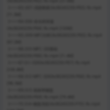
(Av36243239,P62).flv.mp4 [57.8M]
┣━━63.007-消息映射(Av36243239,P63).flv.mp4
[71.3M]
┣━━64.008-命令的传递
(Av36243239,P64).flv.mp4 [150M]
┣━━65.009-MFC分析(Av36243239,P65).flv.mp4
[67.2M]
┣━━66.010-MFC GDI基础
(Av36243239,P66).flv.mp4 [71.4M]
┣━━67.011-GDI(Av36243239,P67).flv.mp4
[108.4M]
┣━━68.012-MFC GDI(Av36243239,P68).flv.mp4
[96.5M]
┣━━69.013-鼠标和键盘
(Av36243239,P69).flv.mp4 [79.4M]
┣━━70.014-键盘消息(Av36243239,P70).flv.mp4