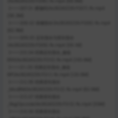
(Av36243239,P206).flv.mp4 [68.6M]
┣━━207.01 硬编码(Av36243239,P207).flv.mp4
[36.3M]
┣━━208.02 前缀指令(Av36243239,P208).flv.mp4
[62.9M]
┣━━209.03 定长指令与变长指令
(Av36243239,P209).flv.mp4 [59.1M]
┣━━210.04 经典定长指令_修改
ERX(Av36243239,P210).flv.mp4 [100.6M]
┣━━211.05 经典定长指令_修改
EIP(Av36243239,P211).flv.mp4 [120.6M]
┣━━212.06 经典变长指令
_ModRM(Av36243239,P212).flv.mp4 [62.6M]
┣━━213.07 经典变长指令
_RegOpcode(Av36243239,P213).flv.mp4 [55M]
┣━━214.08 经典变长指令