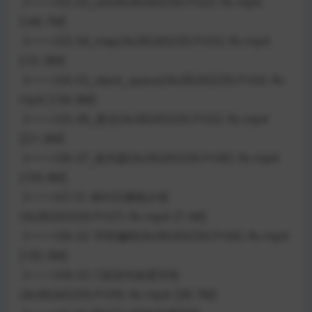
┣━━102.03_set(Av36243239,P102).flv.mp4
[148.7M]
┣━━103.04_map(Av36243239,P103).flv.mp4
[151.8M]
┣━━104.05_stack_queue(Av36243239,P104).flv.
mp4 [138.8M]
┣━━105.06_算法(Av36243239,P105).flv.mp4
[211.8M]
┣━━106.07_迭代器(Av36243239,P106).flv.mp4
[159.4M]
┣━━107.01 Win32课程介绍
(Av36243239,P107).flv.mp4 [7.1M]
┣━━108.02 字符编码(Av36243239,P108).flv.mp4
[130.3M]
┣━━109.03 C语言中的宽字符
(Av36243239,P109).flv.mp4 [36.7M]