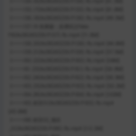
┣━━154.16(Av36243239,P154).flv.mp4 [81.3M]
┣━━155.17(Av36243239,P155).flv.mp4 [81.8M]
┣━━156.18(Av36243239,P156).flv.mp4 [49.3M]
┣━━157.19 拓展篇：反调试之Fake
F8(Av36243239,P157).flv.mp4 [71.8M]
┣━━158.20(Av36243239,P158).flv.mp4 [44.8M]
┣━━159.21(Av36243239,P159).flv.mp4 [37.5M]
┣━━160.22(Av36243239,P160).flv.mp4 [54M]
┣━━161.23(Av36243239,P161).flv.mp4 [58.9M]
┣━━162.24(Av36243239,P162).flv.mp4 [56.9M]
┣━━163.25(Av36243239,P163).flv.mp4 [50.2M]
┣━━164.26(Av36243239,P164).flv.mp4 [102M]
┣━━165.前言01(Av36243239,P165).flv.mp4
[43.6M]
┣━━166.前言02_项目
_01(Av36243239,P166).flv.mp4 [112.2M]