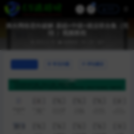
4
登录
滴水网络逆向破解 基础+中级+就业班合集（完
结 ）视频教程
2022-11-19
免费教程
1.2K
0
详情介绍
常见问题
评论建议