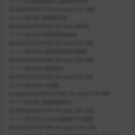
┣━━191.数据结构23_选择归并排序
(Av36243239,P191).flv.mp4 [132.6M]
┣━━192.001-数据库安装
(Av36243239,P192).flv.mp4 [66M]
┣━━193.002-数据库和表操作
(Av36243239,P193).flv.mp4 [75.3M]
┣━━194.003-表的增加更新和删除
(Av36243239,P194).flv.mp4 [36.3M]
┣━━195.004-单表查询
(Av36243239,P195).flv.mp4 [59.1M]
┣━━196.005-vc连接
mysql(Av36243239,P196).flv.mp4 [105.9M]
┣━━197.001-网络基础知识
(Av36243239,P197).flv.mp4 [60.3M]
┣━━198.002-Socket基础和TCP模型
(Av36243239,P198).flv.mp4 [159.3M]