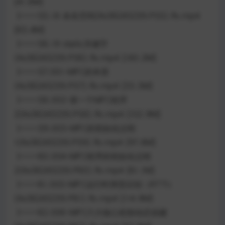
[41.6M]
┣━━55.18 命名空间(Av36243239,P55).flv.mp4
[63.4M]
┣━━56.19 static关键字
(Av36243239,P56).flv.mp4 [180.2M]
┣━━57.001-MFC的本质
(Av36243239,P57).flv.mp4 [33.3M]
┣━━58.002-第一个MFC程序
2(Av36243239,P58).flv.mp4 [102.9M]
┣━━59.003-MFC的初始化过程
1(Av36243239,P59).flv.mp4 [97.8M]
┣━━60.004-MFC程序的初始化过程
2(Av36243239,P60).flv.mp4 [61.1M]
┣━━61.005-MFC运行时类型识别（RTTI）
(Av36243239,P61).flv.mp4 [114.9M]
┣━━62.006-MFC六大核心机制动态创建