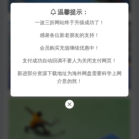
温馨提示：
一波三折网站终于升级成功了！
感谢各位新老朋友的支持！
会员购买充值继续优惠中！
支付成功自动回调不要人为关闭支付网页！
新进部分资源下载地址为海外网盘需要科学上网
介意勿扰！