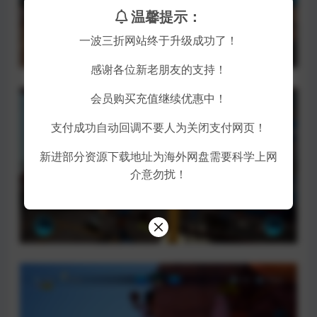
温馨提示：
一波三折网站终于升级成功了！
感谢各位新老朋友的支持！
会员购买充值继续优惠中！
支付成功自动回调不要人为关闭支付网页！
新进部分资源下载地址为海外网盘需要科学上网
介意勿扰！