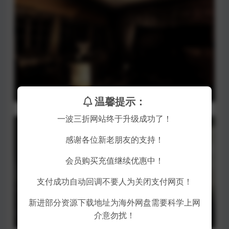
温馨提示：
一波三折网站终于升级成功了！
感谢各位新老朋友的支持！
会员购买充值继续优惠中！
支付成功自动回调不要人为关闭支付网页！
新进部分资源下载地址为海外网盘需要科学上网
介意勿扰！