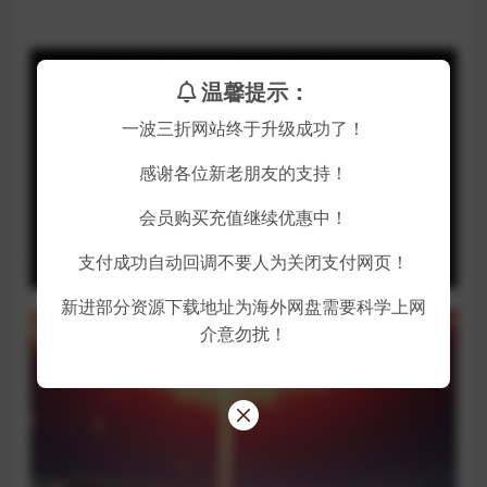
温馨提示：
一波三折网站终于升级成功了！
感谢各位新老朋友的支持！
会员购买充值继续优惠中！
支付成功自动回调不要人为关闭支付网页！
新进部分资源下载地址为海外网盘需要科学上网
介意勿扰！