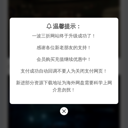
温馨提示：
一波三折网站终于升级成功了！
感谢各位新老朋友的支持！
会员购买充值继续优惠中！
点击展开预览更多游戏图片
支付成功自动回调不要人为关闭支付网页！
新进部分资源下载地址为海外网盘需要科学上网
介意勿扰！