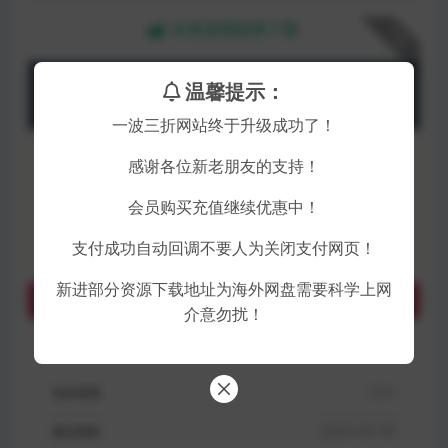
本资源需权限下载
下载
温馨提示：
10
金币
一波三折网站终于升级成功了！
VIP折扣
感谢各位新老朋友的支持！
普通用户:
10金币
会员购买充值继续优惠中！
VIP会员:
免费
永久会员:
免费
支付成功自动回调不要人为关闭支付网页！
新进部分资源下载地址为海外网盘需要科学上网
购买下载权限
介意勿扰！
已有
1
人解锁下载
包含资源:
(1个)
最近更新:
2023-05-30