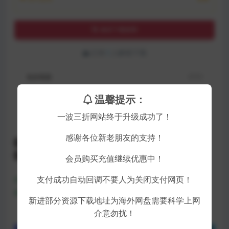
购买下载权限
已有
1
人解锁下载
包含资源:
(1个)
最近更新:
2023-05-31
温馨提示：
一波三折网站终于升级成功了！
累计销量:
1
感谢各位新老朋友的支持！
支付完成自动跳转不要人为关闭!
提示
VIP会员免购买下载全站所有资源
提示
会员购买充值继续优惠中！
————————————————————
支付成功自动回调不要人为关闭支付网页！
问题：
帖子下载地址失效或错误怎么办？
回答：
工单填写备注帖子链接
﹥提交工单
新进部分资源下载地址为海外网盘需要科学上网
————————————————————
介意勿扰！