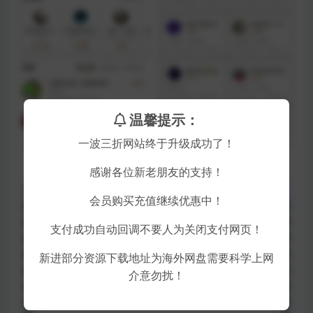
温馨提示：
一波三折网站终于升级成功了！
感谢各位新老朋友的支持！
会员购买充值继续优惠中！
支付成功自动回调不要人为关闭支付网页！
65源码网资源大多来自网络，如有侵犯你的权益请联系管理
员
E-mail:
65ymz.com@qq.com
我们会第一时间进行审
新进部分资源下载地址为海外网盘需要科学上网
核删除。站内资源为网友个人学习或测试研究使用，未经原
介意勿扰！
版权作者许可,禁止用于任何商业途径！请在下载24小时内
删除！