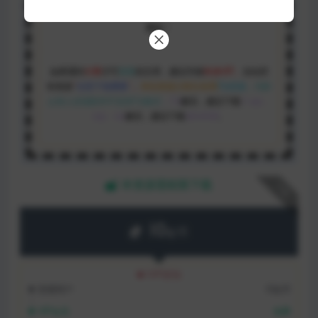
版权作者许可,禁止用于任何商业途径！请在下载24小时内
删除！
如果遇到
付费
才可
观看
的文章，建议升级
终身VIP。
全站所
有资源
“
任意下免费看
”。
本站资源少部分采用
7z压缩，
为防
止有人压缩软件不支持7z格式
，7z
解压，建议下载
7-zip
，
zip、rar
解压，建议下载
WinRAR
。
本资源需权限下载
下载
10
金币
VIP折扣
普通用户:
10金币
VIP会员:
免费