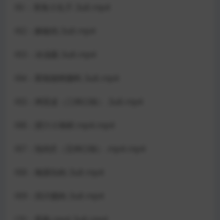
161：章鱼小丸子.3u8.mp4
162：麻椒鸡.3u8.mp4
163：冰汤圆.3u8.mp4
164：香辣烧烤撒料.3u8.mp4
165：烤苕皮（三种口味）.3u8.mp4
166：捞汁小海鲜.mp4.mp4
167：泡鸡爪（五种口味）.mp4.mp4
168：梅菜扣肉.3u8.mp4
169：四川腊肉.3u8.mp4