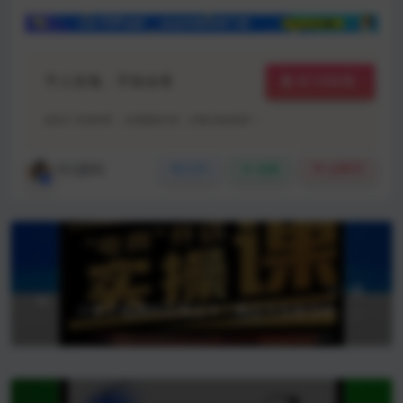
予人玫瑰，手留余香
给TA玫瑰
如本文“对您有用”，欢迎随意打赏，让我们坚持创作！
65源码
分享
收藏
点赞(
0
)
上一篇
小李子电商抖店商品卡，商品卡实操流程，有
货源/无货源，电商开店实操和底层逻辑