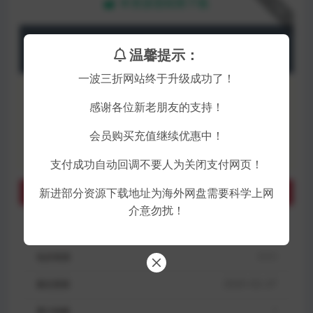
本资源需权限下载
下载
30
金币
温馨提示：
一波三折网站终于升级成功了！
VIP折扣
普通用户:
30金币
感谢各位新老朋友的支持！
VIP会员:
免费
会员购买充值继续优惠中！
永久会员:
免费
支付成功自动回调不要人为关闭支付网页！
购买下载权限
新进部分资源下载地址为海外网盘需要科学上网
介意勿扰！
已有
1
人解锁下载
包含资源:
(1个)
最近更新:
2020-02-27
累计销量:
1